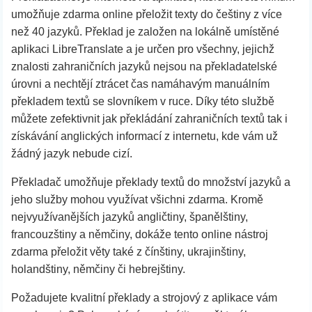
umožňuje zdarma online přeložit texty do češtiny z více
než 40 jazyků. Překlad je založen na lokálně umístěné
aplikaci LibreTranslate a je určen pro všechny, jejichž
znalosti zahraničních jazyků nejsou na překladatelské
úrovni a nechtějí ztrácet čas namáhavým manuálním
překladem textů se slovníkem v ruce. Díky této službě
můžete zefektivnit jak překládání zahraničních textů tak i
získávání anglických informací z internetu, kde vám už
žádný jazyk nebude cizí.
Překladač umožňuje překlady textů do množství jazyků a
jeho služby mohou využívat všichni zdarma. Kromě
nejvyužívanějších jazyků angličtiny, španělštiny,
francouzštiny a němčiny, dokáže tento online nástroj
zdarma přeložit věty také z čínštiny, ukrajinštiny,
holandštiny, němčiny či hebrejštiny.
Požadujete kvalitní překlady a strojový z aplikace vám